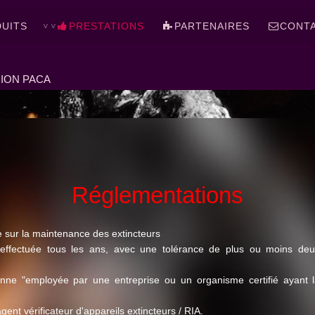
UITS
PRESTATIONS
PARTENAIRES
CONT
ION PACA
Réglementations
 sur la maintenance des extincteurs
 effectuée tous les ans, avec une tolérance de plus ou moins de
ne "employée par une entreprise ou un organisme certifié ayant la
ent vérificateur d'appareils extincteurs / RIA.