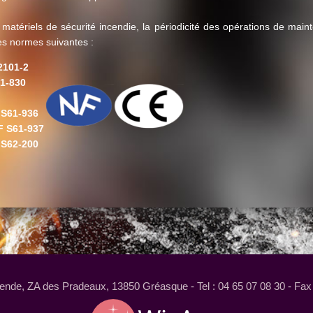
 matériels de sécurité incendie, la périodicité des opérations de mai
es normes suivantes :
2101-2
1-830
 S61-936
F S61-937
 S62-200
nde, ZA des Pradeaux, 13850 Gréasque - Tel : 04 65 07 08 30 - Fax 