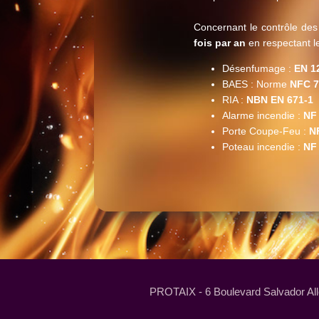
Concernant le contrôle des
fois par an
en respectant l
Désenfumage :
EN 1
BAES : Norme
NFC 7
RIA :
NBN EN 671-1
Alarme incendie :
NF
Porte Coupe-Feu :
N
Poteau incendie :
NF
PROTAIX - 6 Boulevard Salvador Alle