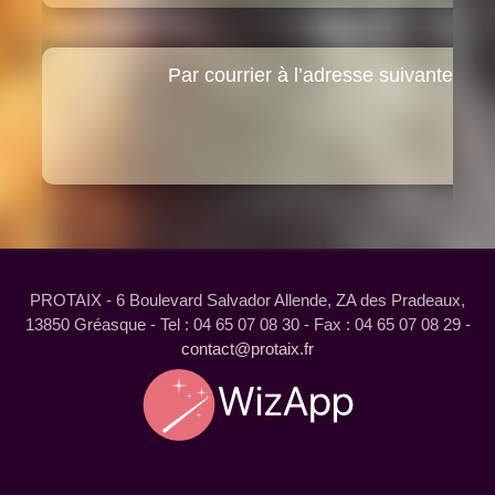
Par courrier à l’adresse suivante:
P
6
Z
1
PROTAIX - 6 Boulevard Salvador Allende, ZA des Pradeaux,
13850 Gréasque - Tel : 04 65 07 08 30 - Fax : 04 65 07 08 29 -
contact@protaix.fr